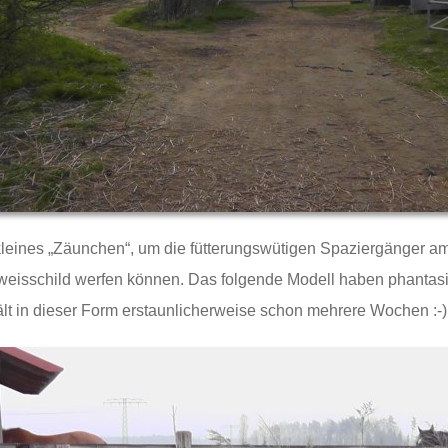
kleines „Zäunchen“, um die fütterungswütigen Spaziergänger am
nweisschild werfen können. Das folgende Modell haben phantasi
hält in dieser Form erstaunlicherweise schon mehrere Wochen :-)